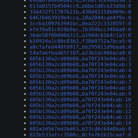
e9ba6708e8eba2f8…976075ce98029a:1
613a015fb4504cc9…e6be1d0ce23d9d:0
33d432f51707621b…438d42158b069e:0
646764b3919e4cca…18a2844cab4f9e:0
3ccba109763941bc…0ea222c332859f:0
efe39a81c029b9ac…1b304bcc34bba0:0
36de58f80400d315…a194dcb1b4c1a3:0
b10924a1c80c83b2…f38b0752a7bca5:0
a8cfafed440fd917…b6295011d9baa6:0
54afaefbaa65f107…a23b1dc466aca9:0
605b130a2cd09b08…ba70f243e04cab:1
605b130a2cd09b08…ba70f243e04cab:3
605b130a2cd09b08…ba70f243e04cab:4
605b130a2cd09b08…ba70f243e04cab:6
605b130a2cd09b08…ba70f243e04cab:7
605b130a2cd09b08…ba70f243e04cab:8
605b130a2cd09b08…ba70f243e04cab:9
605b130a2cd09b08…a70f243e04cab:10
605b130a2cd09b08…a70f243e04cab:11
605b130a2cd09b08…a70f243e04cab:12
605b130a2cd09b08…a70f243e04cab:13
605b130a2cd09b08…a70f243e04cab:14
682a2d567ed2bd63…b23cd6c64d8bab:0
822b533afcc3500c…8cfe7b1b15caaf:0