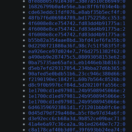
dfe8bb05791e430f…3de7a510cb6949:0
16826799b0a4e56e…bac8ff6f034e4b:0
cde63eddc1fdf076…e8abf35b5ecf4f:0
48fb7f6d06984789…bd1752258cc353:0
4f6008e8ce754742…fd83dd4b91775a:1
4f6008e8ce754742…fd83dd4b91775a:2
4f6008e8ce754742…fd83dd4b91775a:6
b55b82a354aae8bd…3bfd41ef6fa35b:0
0d2298f21880a36f…98c7c51f583f5f:0
ea926ece97d024e7…7f6d2751382f62:0
a490eb9e287475c5…08093058153e62:0
0ba75735ae65afe3…eb1446eb3b8163:0
d5eb7efd29317054…234bba27d6b365:0
90afed5e0bdb51b6…23cc946c380d66:0
f2190190ec1842f1…60b7b564c8526b:0
d8c9f0b9976cf84d…5d20210ffa556c:0
1e1700cd1ed97981…24b9508945066e:2
1e1700cd1ed97981…24b9508945066e:5
1e1700cd1ed97981…24b9508945066e:6
6d463596923861d1…f21201bbb0fc6e:0
0d45d79df29a460e…b5cf8e97d34a6f:0
d3e92ecc6cb68a3d…9b852ce09bac71:0
41a4e6a97c36ca2a…9b1ed2640e7c72:0
c8a178caf40b3d0f…39f693bb24ea74:0