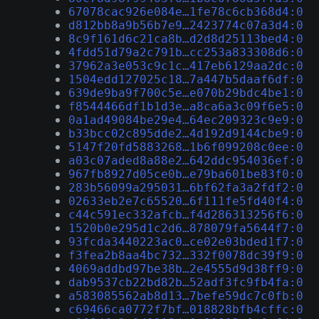
67078cac926e084e…1fe78c6cb368d4:0
d812bb8a9b56b7e9…2423774c07a3d4:0
8c9f161d6c21ca8b…d2d8d25113bed4:0
4fdd51d79a2c791b…cc253a833308d6:0
37962a3e053c9c1c…417eb6129aa2dc:0
1504edd127025c18…7a447b5daaf6df:0
639de9ba9f700c5e…e070b29bdc4be1:0
f8544466df1b1d3e…a8ca6a3c09f6e5:0
0a1ad49084be29e4…64ec209323c9e9:0
b33bcc02c895dde2…4d192d9144cbe9:0
5147f20fd5883268…1b6f099208c0ee:0
a03c07aded8a88e2…642ddc954036ef:0
967fb8927d05ce0b…e79ba601be83f0:0
283b56099a295031…6bf62fa3a2fdf2:0
02633eb2e7c65520…6f111fe5fd40f4:0
c44c591ec332afcb…f4d286313256f6:0
1520b0e295d1c2d6…878079fa5644f7:0
93fcda3440223ac0…ce02e03bded1f7:0
f3fea2b8aa4bc732…332f0078dc39f9:0
4069addbd97be38b…2e4555d9d38ff9:0
dab9537cb22bd82b…52adf3fc9fb4fa:0
a583085562ab8d13…7befe59dc7c0fb:0
c69466ca0772f7bf…018828bfb4cffc:0