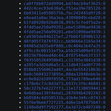
ca0ff6b072dd9994…bd74dcb9af3625:0
442c4cec93e638a5…f51ea39e785126:0
6b03411e05905756…fbc242445d9f28:0
e8ead1a0ac36a3ea…43898049cebd28:0
61fd8928b926d638…993c5cfedf5a2e:0
4fdd5ae250a99201…ebe51090ae9430:0
4fdd5ae250a99201…ebe51090ae9430:1
ca9365de84b215ef…2fb66f18906132:0
48fd95f7d74f82cc…bb9666e31b5e34:0
04985d3d35e0f880…c0c404e3b47a35:0
af9cc0c00151ef5a…b5b265d09e9335:0
0815670e6ed4dc44…8f87544e63f337:0
f035585264958b41…c31705e3041d38:0
a285fa3d26d6a5c3…11db433ad0f739:0
858b01556062ad4f…4ac6e55421863b:0
0e0c56043273895e…80da32048ebb3e:0
ec0e8d2d109f0550…773ad1789ee640:0
c178e6c73c8d3d73…6937c3fbc46841:0
50c327b7e6227ff3…11e17138059441:0
4e0d6aa130f4ebd1…287694b4202242:0
b68584c4d550531b…d3b4e3d4cc0743:0
55f6e9bebf72f225…4d6e1b47875647:0
1148e8d9f7592277…6a3d72cb407248:0