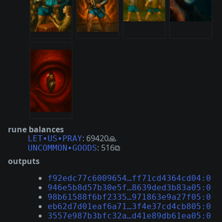
rune balances
: 69420🙏
LET•US•PRAY
: 516⧉
UNCOMMON•GOODS
outputs
f92edc77c6009654…ff71cd4364cd04:0
946e5b8d57b30e5f…8639ded3b83a05:0
98b61588f6bf2335…971863e9a27f05:0
eb62d7d01eaf6a71…3f4e37cd4cb805:0
3557e987b3bfc32a…d41e89db61ea05:0