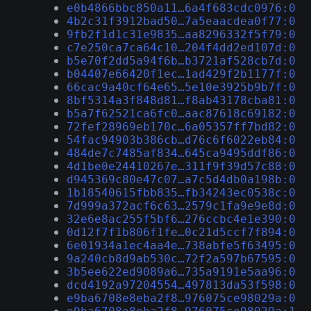
e0b4866bbc850a11…6a4f683cdc0976:0
4b2c31f3912bad50…7a5eaacdea0f77:0
9fb2f1d1c31e9835…aa8296332f5f79:0
c7e250ca7ca64c10…204f4dd2ed107d:0
b5e70f2dd5a94f6b…b3721af528cb7d:0
b04407e66420f1ec…1ad429f2b1177f:0
66cac9a40cf64e65…5e10e3925b9b7f:0
8bf5314a3f848d81…f8ab43178cba81:0
b5a7f62521ca6fc0…aac87618c69182:0
72fef28969eb170c…6a05357ff7bd82:0
54fac94903b386cb…d76c6f6022eb84:0
484de7c7485af834…645ca9495ddf86:0
4d1be0e24410267e…311f9f39d57c88:0
d945369c80e47c07…a7c5d4db0a198b:0
1b18540615fbb835…fb34243ec0538c:0
7d999a372acf6c63…2579c1fa9e9e8d:0
32e6e8ac255f5bf6…276ccbc4e1e390:0
0d12f7f1b806f1fe…0c21d5ccf7f894:0
6e01934a1ec4aa4e…738abfe5f63495:0
9a240cb8d9ab530c…72f2a597b67595:0
3b5ee622ed9089a6…735a9191e5aa96:0
dcd4192a97204554…497813da53f598:0
e9ba6708e8eba2f8…976075ce98029a:0