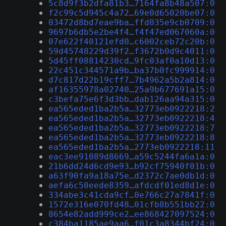
5c8d9f3b2dfa81b3…7164fa8b48a507:0
f2c99c5d945c4a72…69e0d65020be07:0
03472d8bd7eae9ba…ffd035e9cb0709:0
9697b6db5e2be4f4…f4f47ed067060a:0
07e622f40121efd0…c6002ceb72c20b:0
59d45748229d39f2…f3672b0d9c4011:0
5d45ff08814230cd…9fc03af0a10d13:0
22c451c344571a9b…ba37b0fc999914:0
d7c817d22b19cff7…7b4962a5b2a814:0
af16355978a02740…25a9b677691a15:0
c3befa75e6f3d3bb…dab126aa94a315:0
ea565eded1ba2b5a…32773eb0922218:2
ea565eded1ba2b5a…32773eb0922218:4
ea565eded1ba2b5a…32773eb0922218:7
ea565eded1ba2b5a…32773eb0922218:8
ea565eded1ba2b5a…2773eb0922218:11
eac3ee91089d8669…a59c5244fa6a1a:0
21b6dd24d6cd9e93…b92cf75940f01b:0
a63f90fa9a18a75e…d2372c7ae0db1d:0
aefa6c50eede8359…afdcdf01ed8d1e:0
334abe3c41cda9cf…0e766c27a7841f:0
1572e316e070fd48…01cfb8b551bb22:0
8654e82add999ce2…ee868427097524:0
c384ba1185ae9aa6…f01c3a8344bf24:0