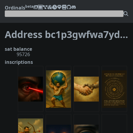
beta
Ordinals
Address bc1p3gwfwa7ydtc3rz2tmacrggwt3x7ht8wzu75dflp5emgefg8ft97qfcr0wm
sat balance
95726
inscriptions