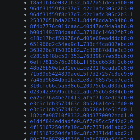
f8a31b14e0321b32…b477a51de559b0:0
96df31f59f8c37d7…42c1afc305c2b3:0
96df31f59f8c37d7…42c1afc305c2b3:1
25337051bda26741…8d4f8dda3e94b6:0
8f4b7776c01dcaac…40d47ac94a9ab6:0
b00d1493784baa63…37386c14602fb7:0
c18c17bcf50978c6…d05e69eadddcb8:0
651966d2c54ea9c1…738cffca802ebc:0
363926a7f5030b82…7c36887dd3e3c3:0
c28156f8bc50f353…76339877e58bc6:0
6eff7813576c208b…ff66cd6538f1c6:0
48b26b50e1a31eca…ce231f6cada0c8:0
71b89d5424899aed…5f7d27257c3ec9:0
7a46d9684dbb1ba3…e8af98575cb7ca:1
310cfe66c5a638c6…20075ebcd00dcb:0
d2354239595cb622…adc75d653084cb:0
ea26e76a4be7b413…afaf7124edc9cb:0
e3c6c1db3570463c…8b526a14e51fd0:0
e3c6c1db3570463c…8b526a14e51fd0:1
182bfa98710f8332…08d3770092eed1:0
e1d4f844eddadfe0…6f7c95cc5f42d2:0
4f151672504fe19c…8fc7371dd1abd2:0
4f151672504fe19c…8fc7371dd1abd2:1
80c78d98799463f6…1b8c0780a5ffd3:0