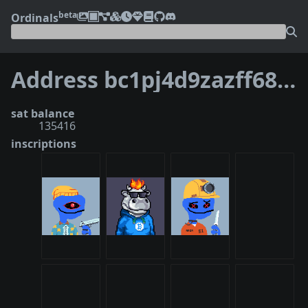
beta
Ordinals
Address bc1pj4d9zazff68ngwmn493jdhhh9dds6acer9twxuua60h9u63ychws9ghusu
sat balance
135416
inscriptions