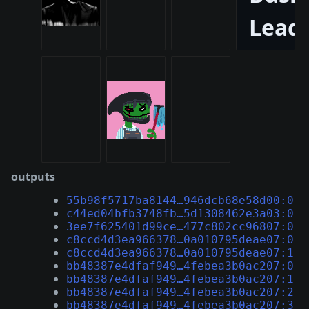
outputs
55b98f5717ba8144…946dcb68e58d00:0
c44ed04bfb3748fb…5d1308462e3a03:0
3ee7f625401d99ce…477c802cc96807:0
c8ccd4d3ea966378…0a010795deae07:0
c8ccd4d3ea966378…0a010795deae07:1
bb48387e4dfaf949…4febea3b0ac207:0
bb48387e4dfaf949…4febea3b0ac207:1
bb48387e4dfaf949…4febea3b0ac207:2
bb48387e4dfaf949…4febea3b0ac207:3