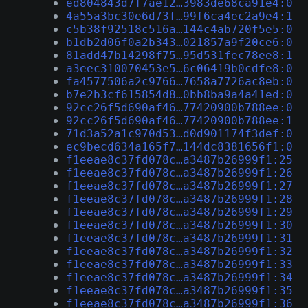
ed804843d7f7ae12…3983de68ca91e4:0
4a55a3bc30e6d73f…99f6ca4ec2a9e4:1
c5b38f92518c516a…144c4ab720f5e5:0
b1db2d06f0a2b343…021857a9f20ce6:0
81add47b14298f75…95d531fec78ee8:1
a3eec310070453e5…6c06419b0cdfe8:0
fa4577506a2c9766…7658a7726ac8eb:0
b7e2b3cf615854d8…0bb8ba9a4a41ed:0
92cc26f5d690af46…77420900b788ee:0
92cc26f5d690af46…77420900b788ee:1
71d3a52a1c970d53…d0d901174f3def:0
ec9becd634a165f7…144dc8381656f1:0
f1eeae8c37fd078c…a3487b26999f1:25
f1eeae8c37fd078c…a3487b26999f1:26
f1eeae8c37fd078c…a3487b26999f1:27
f1eeae8c37fd078c…a3487b26999f1:28
f1eeae8c37fd078c…a3487b26999f1:29
f1eeae8c37fd078c…a3487b26999f1:30
f1eeae8c37fd078c…a3487b26999f1:31
f1eeae8c37fd078c…a3487b26999f1:32
f1eeae8c37fd078c…a3487b26999f1:33
f1eeae8c37fd078c…a3487b26999f1:34
f1eeae8c37fd078c…a3487b26999f1:35
f1eeae8c37fd078c…a3487b26999f1:36