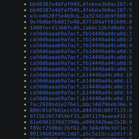
bb48387e4dfaf949…4febea3b0ac207:4
bb48387e4dfaf949…4febea3b0ac207:5
e3ce4628f5e4b9cb…2a323d1d69f808:0
9e76d6efb001fe40…87f184aff81609:0
1888fec41368fcd9…1a66c12b7d0a0c:0
ca50d6aaab9a7acf…fb14448ad4ca0d:1
ca50d6aaab9a7acf…fb14448ad4ca0d:2
ca50d6aaab9a7acf…fb14448ad4ca0d:4
ca50d6aaab9a7acf…fb14448ad4ca0d:5
ca50d6aaab9a7acf…fb14448ad4ca0d:6
ca50d6aaab9a7acf…fb14448ad4ca0d:8
ca50d6aaab9a7acf…fb14448ad4ca0d:9
ca50d6aaab9a7acf…b14448ad4ca0d:10
ca50d6aaab9a7acf…b14448ad4ca0d:11
ca50d6aaab9a7acf…b14448ad4ca0d:13
ca50d6aaab9a7acf…b14448ad4ca0d:14
ca50d6aaab9a7acf…b14448ad4ca0d:15
7ac2928bd2e276e1…bbc34d796eb30e:0
880c01dfb61ece54…d44358c08f7115:0
9715b10f7454bf35…b9f11fdaaea415:0
81e6981339d7294b…e094342bae2b18:0
f89cf2500dc2bf62…0c3d4e89e3d71e:1
89134b82669c2dd7…a5c5a15cca2d1f:0