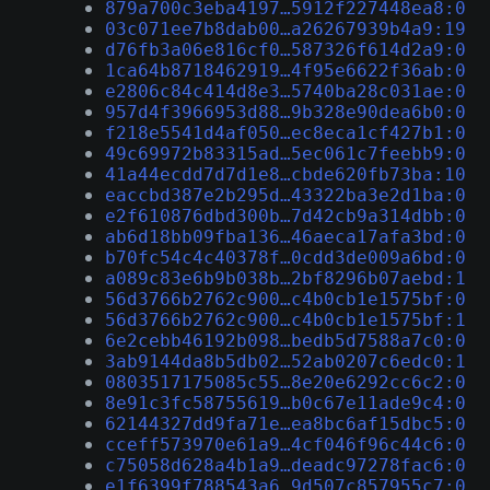
879a700c3eba4197…5912f227448ea8:0
03c071ee7b8dab00…a26267939b4a9:19
d76fb3a06e816cf0…587326f614d2a9:0
1ca64b8718462919…4f95e6622f36ab:0
e2806c84c414d8e3…5740ba28c031ae:0
957d4f3966953d88…9b328e90dea6b0:0
f218e5541d4af050…ec8eca1cf427b1:0
49c69972b83315ad…5ec061c7feebb9:0
41a44ecdd7d7d1e8…cbde620fb73ba:10
eaccbd387e2b295d…43322ba3e2d1ba:0
e2f610876dbd300b…7d42cb9a314dbb:0
ab6d18bb09fba136…46aeca17afa3bd:0
b70fc54c4c40378f…0cdd3de009a6bd:0
a089c83e6b9b038b…2bf8296b07aebd:1
56d3766b2762c900…c4b0cb1e1575bf:0
56d3766b2762c900…c4b0cb1e1575bf:1
6e2cebb46192b098…bedb5d7588a7c0:0
3ab9144da8b5db02…52ab0207c6edc0:1
0803517175085c55…8e20e6292cc6c2:0
8e91c3fc58755619…b0c67e11ade9c4:0
62144327dd9fa71e…ea8bc6af15dbc5:0
cceff573970e61a9…4cf046f96c44c6:0
c75058d628a4b1a9…deadc97278fac6:0
e1f6399f788543a6…9d507c857955c7:0