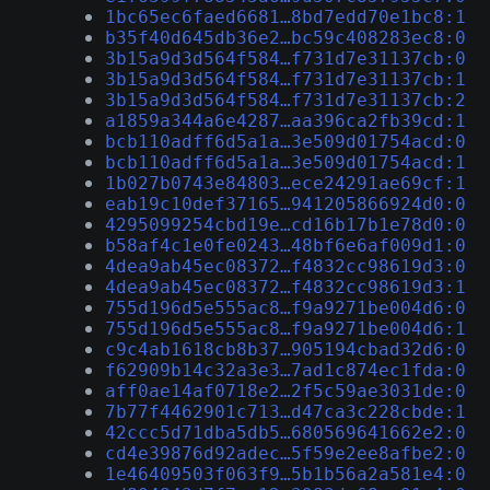
1bc65ec6faed6681…8bd7edd70e1bc8:1
b35f40d645db36e2…bc59c408283ec8:0
3b15a9d3d564f584…f731d7e31137cb:0
3b15a9d3d564f584…f731d7e31137cb:1
3b15a9d3d564f584…f731d7e31137cb:2
a1859a344a6e4287…aa396ca2fb39cd:1
bcb110adff6d5a1a…3e509d01754acd:0
bcb110adff6d5a1a…3e509d01754acd:1
1b027b0743e84803…ece24291ae69cf:1
eab19c10def37165…941205866924d0:0
4295099254cbd19e…cd16b17b1e78d0:0
b58af4c1e0fe0243…48bf6e6af009d1:0
4dea9ab45ec08372…f4832cc98619d3:0
4dea9ab45ec08372…f4832cc98619d3:1
755d196d5e555ac8…f9a9271be004d6:0
755d196d5e555ac8…f9a9271be004d6:1
c9c4ab1618cb8b37…905194cbad32d6:0
f62909b14c32a3e3…7ad1c874ec1fda:0
aff0ae14af0718e2…2f5c59ae3031de:0
7b77f4462901c713…d47ca3c228cbde:1
42ccc5d71dba5db5…680569641662e2:0
cd4e39876d92adec…5f59e2ee8afbe2:0
1e46409503f063f9…5b1b56a2a581e4:0