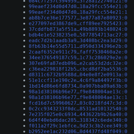
084c7f257c594959…3f28a122740121:0
99eaef234d0d47d0…18a29fcc554e21:0
99eaef234d0d47d0…18a29fcc554e21:1
ab8b7ce36e177577…3e877a87e80923:0
e277097ed3867de9…cff89ee7925423:0
37cddfb873a5f51a…49b8893b148024:0
bdb4e1e5238235e0…5877854713ac27:0
eadc7d2b1aadb3a9…3d408bc2ea3d29:0
8fb63b14e55d5711…d950d334396e2b:0
2caaf6352e911c79…faff7530460a2e:0
34ee376549187c59…1c73c286029e2e:0
307e69fa87edb096…e2cab53d2dc32e:0
c36ea229818f12b5…cbcd8df2ba5536:0
d8311c6732b9588d…04e0e8f2e0913a:0
51e1ccf11e190c2e…4c6f9a84497f3b:0
1bd14d86e6fd8734…0a907bba89a63b:0
98a1d38106b96e77…f9e848004ae13c:0
98a1d38106b96e77…f9e848004ae13c:1
fcd16d7c59960627…03c0218fd47c3d:0
0c2cc9343233f0dc…8531ad10132540:0
7e235f025e0c6934…443622b9b26a40:0
6d4f40ebd6dac285…318342c6ede340:0
f011a2f29c1ebfce…9d23c3b2cee349:0
b2952ee1ac232d06…0d4437fd48f049:0