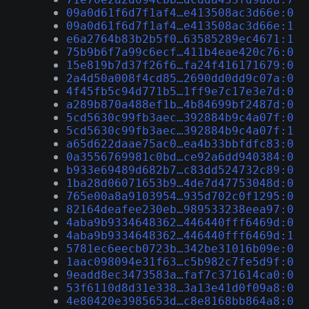
09a0d61f6d7f1af4…e413508ac3d66e:0
09a0d61f6d7f1af4…e413508ac3d66e:1
e6a2764b83b2b5f0…63585289ec4671:1
75b9b6f7a99c6ecf…411b4eae420c76:0
15e819b7d37f26f6…fa24f416171679:0
2a4d50a008f4cd85…2690dd0dd9c07a:0
4f45fb5c94d771b5…1ff9e7c17e3e7d:0
a289b870a488ef1b…4b84699bf2487d:0
5cd5630c99fb3aec…392884b9c4a07f:0
5cd5630c99fb3aec…392884b9c4a07f:1
a65d622daae75ac0…ea4b33bbfdfc83:0
0a3556769981c0bd…ce92a6dd940384:0
b933e69489d682b7…c83dd524732c89:0
1ba28d06071653b9…4de7d47753048d:0
765e00a8a9103954…935d702c0f1295:0
82164deafee230eb…989533238eea97:0
4aba9b9334648362…446440fff6469d:0
4aba9b9334648362…446440fff6469d:1
5781ec6eecb0723b…342be31016b09e:0
1aac098094e31f63…c5b982c7fe5d9f:0
9eadd8ec3473583a…faf7c371614ca0:0
53f6110d8d31e338…3a13e41d0f09a8:0
4e80420e3985653d…c8e8168bb864a8:0