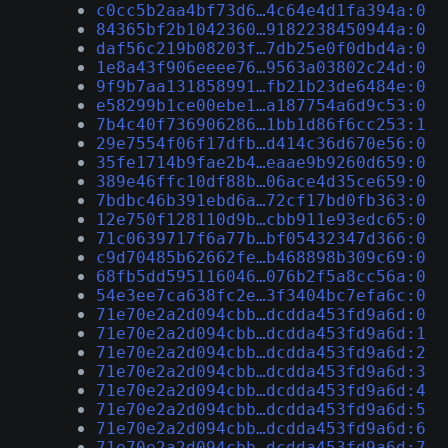
c0cc5b2aa4bf73d6…4c64e4d1fa394a:0
84365bf2b1042360…9182238450944a:0
daf56c219b08203f…7db25e0f0dbd4a:0
1e8a43f906eeee76…9563a03802c24d:0
9f9b7aa131858991…fb21b23de6484e:0
e58299b1ce00ebe1…a187754a6d9c53:0
7b4c40f736906286…1bb1d86f6cc253:1
29e7554f06f17dfb…d414c36d670e56:0
35fe1714b9fae2b4…eaae9b9260d659:0
389e46ffc10df88b…06ace4d35ce659:0
7bdbc46b391ebd6a…72cf17bd0fb363:0
12e750f128110d9b…cbb911e93edc65:0
71c0639717f6a77b…bf05432347d366:0
c9d70485b62662fe…b468898b309c69:0
68fb5dd595116046…076b2f5a8cc56a:0
54e3ee7ca638fc2e…3f3404bc7efa6c:0
71e70e2a2d094cbb…dcdda453fd9a6d:0
71e70e2a2d094cbb…dcdda453fd9a6d:1
71e70e2a2d094cbb…dcdda453fd9a6d:2
71e70e2a2d094cbb…dcdda453fd9a6d:3
71e70e2a2d094cbb…dcdda453fd9a6d:4
71e70e2a2d094cbb…dcdda453fd9a6d:5
71e70e2a2d094cbb…dcdda453fd9a6d:6
71e70e2a2d094cbb…dcdda453fd9a6d:7