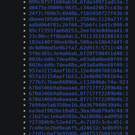
099c8f5f1684ab34…6fda34971ad53a:1
d8475e39809c9835…c34ed2467ccd3b:0
24f7c70967c4048b…f1b5950727f43b:0
dbeee105db49405f…25840c2120a73f:0
ad8d064f81c2bf04…25b6fc1e41c840:0
89cf2355fae60253…2ee7d3e0d6ea41:0
23c00ccff8ba4dc3…f9113519188143:0
182a140f30eeb9b4…588acb18b47d47:0
dc4d0ded5e9b2fa7…62d91fc5711c48:0
5f0e365c3e4a66a6…6f28f590451d48:1
8026cdd0c7dea48e…e03a8a0be68f49:0
8026cdd0c7dea48e…e03a8a0be68f49:1
957a32154aaf1b23…12e4b887681b4a:0
957a32154aaf1b23…12e4b887681b4a:1
777b7c7bae848966…c132046dc74a:923
678d346b9a8aaaad…8f717ff2289b4b:0
678d346b9a8aaaad…8f717ff2289b4b:1
678d346b9a8aaaad…8f717ff2289b4b:2
7694de5a6358be16…0a367940630d4c:0
ea3ed19826e10a82…3ba30a879a9c4d:0
c1b27ac1e6a4592e…9a10686cad0950:0
f27384b9c52e4475…4c7187c3c6c451:0
7ce0e3e2bd9eabf5…d24632c3e8b955:0
c2fd1c6af3e97d66…a04f537b041b58:0