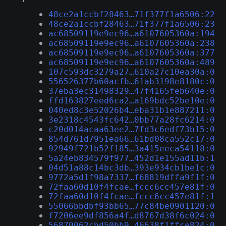
48ce2a1ccbf28463…71f377f1a6506:22
48ce2a1ccbf28463…71f377f1a6506:23
ac68509119e9ec96…a6107605360a:194
ac68509119e9ec96…a6107605360a:238
ac68509119e9ec96…a6107605360a:377
ac68509119e9ec96…a6107605360a:489
107c593dc3279a27…610a27c10ea30a:0
556526377b60acfb…61ab3198e8180c:0
37eba3ec31498329…47f4165feb640e:0
ffd163827eed6ca2…a169bdc52be10e:0
040ed8c3e52026b4…eba31b1e887211:0
3e2318c4543fc642…0bb77a28fc6214:0
c20d014acaa63ee2…7fd3c6edf73b15:0
854d761d7951ea66…61bd08ca552c17:0
92949f721b52f185…3a415eeca54118:0
5a24eb834579f977…452d1e155ad11b:1
04d51a88c14bc3db…393e934cb1be1c:0
9772a5d1f98a7337…f68819dffa9f1f:0
72faa60d10f4fcae…fccc6cc457e81f:0
72faa60d10f4fcae…fccc6cc457e81f:1
55066bbdbf93bb65…77c84be0901120:0
f7206ee9df856a4f…d8767d38f6c024:0
56870062cbd50bb9…46638f1ffce824:0