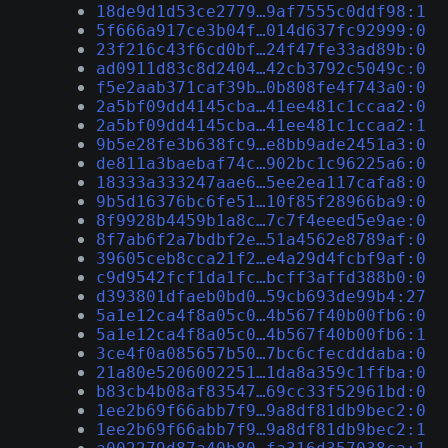
18de9d1d53ce2779…9af7555c0ddf98:1
5f666a917ce3b04f…014d637fc92999:0
23f216c43f6cd0bf…24f47fe33ad89b:0
ad0911d83c8d2404…42cb3792c5049c:0
f5e2aab371caf39b…0b808fe4f743a0:0
2a5bf09dd4145cba…41ee481c1ccaa2:0
2a5bf09dd4145cba…41ee481c1ccaa2:1
9b5e28fe3b638fc9…e8bb9ade2451a3:0
de811a3baebaf74c…902bc1c96225a6:0
18333a333247aae6…5ee2ea117cafa8:0
9b5d16376bc6fe51…10f85f28966ba9:0
8f9928b4459b1a8c…7c7f4eeed5e9ae:0
8f7ab6f2a7bdbf2e…51a4562e8789af:0
39605ceb8cca21f2…e4a29d4fcbf9af:0
c9d9542fcf1da1fc…bcff3affd388b0:0
d393801dfaeb0bd0…59cb693de99b4:27
5a1e12ca4f8a05c0…4b567f40b00fb6:0
5a1e12ca4f8a05c0…4b567f40b00fb6:1
3ce4f0a085657b50…7bc6cfecdddaba:0
21a80e5206002251…1da8a359c1ffba:0
b83cb4b08af83547…69cc33f52961bd:0
1ee2b69f66abb7f9…9a8df81db9bec2:0
1ee2b69f66abb7f9…9a8df81db9bec2:1