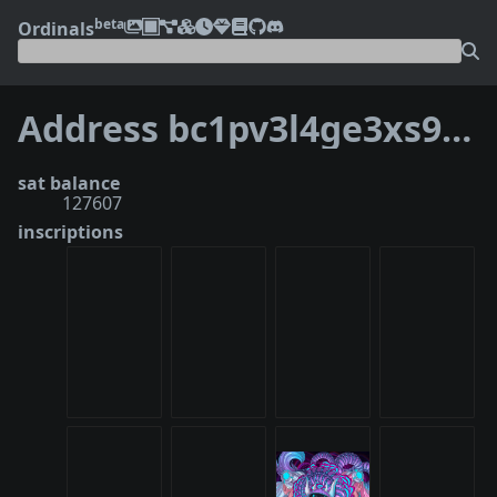
beta
Ordinals
Address bc1pv3l4ge3xs9vcd0r55dhgm86m5f2k7j5dxlx3tus75ecw6932uynq8ta89u
sat balance
127607
inscriptions