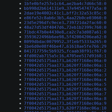
1bfe0bfe257e1c64…ae2ba4c7d66c58:0
bb998d2b614131e9…37e94547477a5a:0
2dae19e4002c41c1…bff2c32a53c85c:0
e86fe52c8ab6c3b5…4aa22b0ce03060:0
23d5e296dfc9ece3…739721da2fac60:0
48a27d53df4047d6…72eb1b2399c760:0
71bdc47b0e4430e8…ca2c7a3d087a61:0
3593622496b6ee98…5f42004206ea62:0
8099dbdac0079952…3f1ebf5333a265:0
1be6d0e08f46be47…61618ae5fe766:29
841717759c5b9325…fcaab38f91cf67:0
4fd002ab715a5c16…4705ee517d9168:1
7f0042d5175aa173…b620f7168ec06a:0
7f0042d5175aa173…b620f7168ec06a:1
7f0042d5175aa173…b620f7168ec06a:2
7f0042d5175aa173…b620f7168ec06a:3
7f0042d5175aa173…b620f7168ec06a:4
7f0042d5175aa173…b620f7168ec06a:5
7f0042d5175aa173…b620f7168ec06a:6
7f0042d5175aa173…b620f7168ec06a:7
7f0042d5175aa173…b620f7168ec06a:8
7f0042d5175aa173…b620f7168ec06a:9
7f0042d5175aa173…620f7168ec06a:10