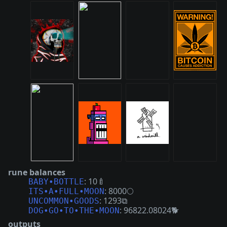
rune balances
: 10🍼
BABY•BOTTLE
: 8000🌕
ITS•A•FULL•MOON
: 1293⧉
UNCOMMON•GOODS
: 96822.08024🐕
DOG•GO•TO•THE•MOON
outputs