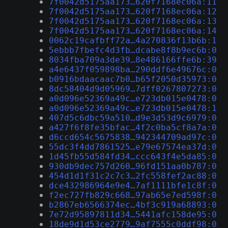
7f0042d5175aa173…620f7168ec06a:11
7f0042d5175aa173…620f7168ec06a:12
7f0042d5175aa173…620f7168ec06a:13
7f0042d5175aa173…620f7168ec06a:14
0062c19cafbff72a…4a270836f13b6b:1
5ebbb7fbefc4d3fb…dcabe8f8b9ec6b:0
8034fba709a3de39…8e486166ffe6b:39
a4e6437f059898ba…290ddf6e49676c:0
b0916bdaacaac7b0…b65f2050d35973:0
8dc58404d9d05969…7dff0267807273:0
a0d096e52369a49c…e723db015e0478:0
a0d096e52369a49c…e723db015e0478:1
407d5c6dbc59a510…d9e3d53d9c6979:0
a427f6f8fe35bfac…4f2c0ba5cf8a7a:0
d6ccd654c5675838…942344709ad97c:0
55dc3f4dd7861525…e79e67574ea37d:0
1d45fb55d584fd34…ccc643f4e5da85:0
930db9dec757d260…96fd151aa0b787:0
454d1d1f31c2c7c3…2fc558fef2ac88:0
dce432986964e9e4…7af1111bfe1c8f:0
f2ec727fb829c668…97ab65e7ed598f:0
b2867eb6566374ec…4bf3c919a68893:0
7e72d95897811d34…5441afc158de95:0
18de9d1d53ce2779…9af7555c0ddf98:0