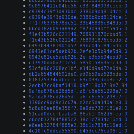
a002279d87a40b80…fa316d357038ca:1
9e0976411c04be56…c33f848993cecb:0
c9394e39f3d930de…2386b9bd8104ce:0
c9394e39f3d930de…2386b9bd8104ce:1
ff1f76375678dc51…33b46836c848d5:0
66cd1826093a89a2…f8730990ff5ad5:0
f1e43b526c021149…768931876cbad5:1
f1e43b526c021149…768931876cbad5:2
6493b4438190fd57…896c04518416d6:0
0943e81ce5aeb92b…2efe3b5b94e5d9:0
0943e81ce5aeb92b…2efe3b5b94e5d9:1
c17970da0a7f1e5b…5850158696ecd9:0
53cfa96c208ec1bf…e340d9ad72e0da:0
db2a654844591de0…ad9b59ea628bde:0
018125374cdbeefc…63c033cdbb8ce2:0
2ecb47cc9baf3418…b9f118b3719e7:94
9afda878cd26d5df…a6fc6e651298e7:0
9afda878cd26d5df…a6fc6e651298e7:1
1390cc9de9e3c67a…e2ec5ba340a1e8:0
5a8a60ee88e356f7…9e9db730f181e9:0
51cad0deefbaaba8…86ab1f062d6fea:0
e6eeb32784f885e2…38c1c7834c16ed:0
e6eeb32784f885e2…38c1c7834c16ed:1
4c10fc9ddea55590…b45dcc76ca06f1:0