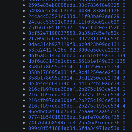
2595e85eb0098ada…33c7836f8e9325:0
5498de2d84fb3b8b…4430c8380b1126:0
24cacc53521c033d…11f03ba02aa629:0
24cacc53521c033d…11f03ba02aa629:1
75f66170518f5371…4a6cf320e7152b:0
8cf52e7198037553…9a35a7d5efa52c:1
2f709dfc67e58bac…09723f1f96c530:0
0dac31cb927119f8…bc9d23b09dd131:0
53ca2412fc26ef82…300ea5deca2233:0
dbf6a83143d1cbcb…661b1ef49a33:134
dbf6a83143d1cbcb…661b1ef49a33:135
358b178695a3314f…9cd1250ece2f34:1
358b178695a3314f…9cd1250ece2f34:2
358b178695a3314f…9cd1250ece2f34:3
8e3e4e4d64334b15…441524b50adc34:0
216cfb97dda30def…2b275c193ce534:1
216cfb97dda30def…2b275c193ce534:2
216cfb97dda30def…2b275c193ce534:3
216cfb97dda30def…2b275c193ce534:4
06edbd8af16d769d…7eaa02caa95e35:0
07741b54018306aa…5aefe70a69af35:0
74f76b6b8544c1c3…25b46d97decd36:0
099c8f5f1684ab34…6fda34971ad53a:0